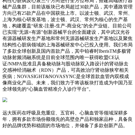
构性心脏病及心衰三个方向进行全方位布局，搭建高端医疗器
械产品集群，目前该板块已布局超过30款产品，其中通路管理
方向已有25款产品在中国获批上市。以波士顿、武汉、常州、
上海为核心研发基地，波士顿、武汉、常州为核心的生产基
地，构建覆盖“研发-注册-生产-商业化”的全产业链。目前公司
已实现“无源+有源”创新器械平台的全面建设，其中武汉光谷
有源器械研发生产基地和常州无源器械研发生产基地以及聚焦
结构性心脏病领域的上海器械研发中心已投入使用。我们布局
了多款全球创新及国内首款产品，其中铂睿时IberisTM多极肾
动脉射频消融系统是目前全球范围内唯一获得欧盟CE认
证/NMPA批准且具备桡动脉与股动脉双入路设计的肾动脉去
交感神经消融术（RDN）产品，可高效治疗肾动脉狭窄相关
疾病；NOVASIGHT&NOVASYNC是全球首款血管内双模成
像商业化产品。未来，我们致力于将该板块打造成为中国乃至
全球领先的“心脑血管精准介入诊疗平台”。
远大医药在呼吸及危重症、五官科、心脑血管等领域深耕多
年，拥有多款市场份额领先的高壁垒产品和独家品种，具备良
好的品牌优势和稳固的市场地位，并储备了多款创新产品。