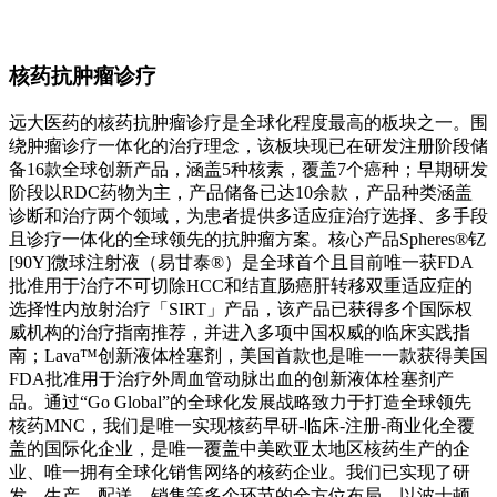
核药抗肿瘤诊疗
远大医药的核药抗肿瘤诊疗是全球化程度最高的板块之一。围
绕肿瘤诊疗一体化的治疗理念，该板块现已在研发注册阶段储
备16款全球创新产品，涵盖5种核素，覆盖7个癌种；早期研发
阶段以RDC药物为主，产品储备已达10余款，产品种类涵盖
诊断和治疗两个领域，为患者提供多适应症治疗选择、多手段
且诊疗一体化的全球领先的抗肿瘤方案。核心产品Spheres®钇
[90Y]微球注射液（易甘泰®）是全球首个且目前唯一获FDA
批准用于治疗不可切除HCC和结直肠癌肝转移双重适应症的
选择性内放射治疗「SIRT」产品，该产品已获得多个国际权
威机构的治疗指南推荐，并进入多项中国权威的临床实践指
南；Lava™创新液体栓塞剂，美国首款也是唯一一款获得美国
FDA批准用于治疗外周血管动脉出血的创新液体栓塞剂产
品。通过“Go Global”的全球化发展战略致力于打造全球领先
核药MNC，我们是唯一实现核药早研-临床-注册-商业化全覆
盖的国际化企业，是唯一覆盖中美欧亚太地区核药生产的企
业、唯一拥有全球化销售网络的核药企业。我们已实现了研
发、生产、配送、销售等多个环节的全方位布局，以波士顿、