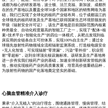
成都为核心的研发基地，波士顿、法兰克福、新加波、成都所
在的生产基地以及覆盖全球50多个国家和地区的销售网络为基
础，我们已实现了全球化的核药产业链布局，位于成都温江的
全球领先的核药研发及生产基地已获得国家生态环境部颁发的
甲级《辐射安全许可证》，该生产基地是目前国际范围内核素
种类最全、自动化程度最高的智能工厂之一，实现了“配体+核
素+技术平台+智能化生产”的四位一体模式，从靶点发现到临
床应用的全链条自主可控体系，实现100%自主生产；通过全
球领先放射性药物领域全流程辐射监测系统，打造核电级安全
+无人化智造，可实现辐射“零泄漏”，污染“零外排”，职业照
射“零超标”，达到全球顶尖核设施标准。该研发及生产基地将
进一步夯实我们核药产业的基础，加速全球创新研发管线的落
地，推动实现核药产业的高质量发展，培育高价值重磅品种，
为放射性药物的国产化落地奠定坚实的基础。
心脑血管精准介入诊疗
秉承“介入无植入”的治疗理念，围绕通路管理、慢病管理、结