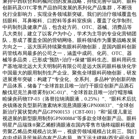
秉持中西联合和药械同治的发展战略，持续完善中成药、眼科
创新药及OTC零售产品协同发展的系列化产品集群，不断强
化行业影响力，实现业务领域新突破。我们的治疗领域覆盖包
括眼科、耳鼻喉科、口腔科等多科室疾病，覆盖了化学制剂、
中药制剂及健康产品，包含处方药、OTC、器械、消费品等
几大类别，建立了以客户为中心，学术为主导的专业化营销团
队，形成了覆盖全国的营销网络。眼科领域作为重要战略发展
方向之一，远大医药持续聚焦眼科药物创新，是国内眼科创新
药管线布局最多的公司之一，涵盖中成药、化药、OTC、器
械等多品类，已形成“预防+治疗+保健”眼科生态。眼科用药生
产基地湖北远大天天明制药有限公司是远大医药眼科板块化学
中国最大的眼用制剂生产企业。聚焦全球眼科药物创新，研发
进展逐年突破：构建了“专业化、全系列、多品种”的创新药物
产品体系，储备了“全球首款且唯一治疗干眼症创新产品酒石
酸伐尼克兰鼻喷雾剂(OC-01)”、“全球首款且唯一治疗蠕形螨
睑缘炎药物TP-03（洛替拉纳滴眼液，0.25%）”、“眼科术后抗
炎镇痛改良型新药激素纳米混悬滴眼液GPN00833”、“全球创
新治疗翼状胬肉产品GPN00153（CBT-001）”和“延缓儿童近
视进展的新型眼用制剂GPN00884”等多款全球创新产品。眼科
明星产品瑞珠®聚乙烯醇滴眼液在国内零售市场终端眼科视疲
劳聚乙烯品类规模占比第一，视疲劳领域规模占比前三。我们
在中成药及民族药亦有产品布局，旗下远大碑林(西安)药业有