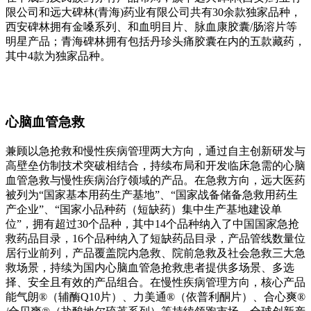
限公司和远大碑林(青海)药业有限公司共有30余款独家品种，
西安碑林拥有金嗓系列、和血明目片、脉血康胶囊/肠溶片等
明星产品；青海碑林拥有包括丹珍头痛胶囊在内的五款藏药，
其中4款为独家品种。
心脑血管急救
兼顾以急抢救和慢性疾病管理两大方向，通过自主创新研发与
高壁垒仿制技术突破相结合，持续布局和开发临床急需的心脑
血管急救与慢性疾病治疗领域的产品。在急救方向，远大医药
被列为“国家基本用药生产基地”、“国家战备储备急救用药生
产企业”、“国家小品种药（短缺药）集中生产基地建设单
位”，拥有超过30个品种，其中14个品种纳入了中国国家急抢
救药品目录，16个品种纳入了短缺药品目录，产品管线数量位
居行业前列，产品覆盖院内急救、院前急救及社会急救三大急
救场景，持续为国内心脑血管急抢救患者提供多场景、多选
择、安全且有效的产品组合。在慢性疾病管理方向，核心产品
能气朗®（辅酶Q10片）、力美通®（依普利酮片）、合心爽®