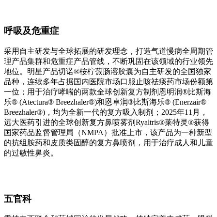
呼吸及危重症
采用自主研发与全球拓展的研发理念，打造气道慢病全周期管
理产品集群和危重症产品管线，不断巩固在该领域的行业领先
地位。明星产品切诺®桉柠蒎肠溶胶囊为自主研发的全国独家
品种，连续多年占据国内医院市场口服止咳祛痰药市场份额第
一位；用于治疗哮喘的两款全球创新复方制剂恩明润®比斯海
乐® (Atectura® Breezhaler®)和恩卓润®比斯海乐® (Enerzair®
Breezhaler®)，均为全新一代的复方吸入制剂；2025年11月，
远大医药引进的全球创新复方鼻喷雾剂Ryaltris®莱特灵®获得
国家药品监督管理局（NMPA）批准上市，该产品为一种新型
的抗组胺药和皮质类固醇的复方鼻喷剂，用于治疗成人和儿童
的过敏性鼻炎。
五官科