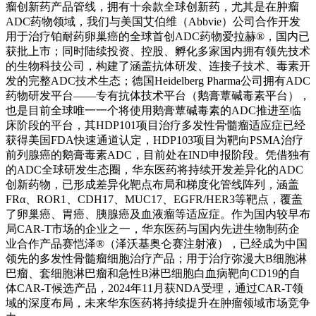
瘤创新药产品管线，拥有十余款全球创新药，尤其是在肿瘤
ADC药物领域，我们与美国艾伯维（Abbvie）公司合作开发
用于治疗铂耐药卵巢癌的全球首创ADC药物爱拉赫®，国内已
获批上市；同时陆续投资、控股、孵化多家国内拥有领先技术
的生物科技公司，构建了涵盖抗体研发、连接子技术、毒素开
发的完整ADC技术生态；德国Heidelberg Pharma公司拥有ADC
药物研发平台——专有抗体技术平台（鹅膏蕈碱毒素平台），
也是目前全球唯一一个将使用鹅膏蕈碱毒素的ADC推进至临
床阶段的平台，其HDP101项目治疗多发性骨髓瘤适应症已经
获得美国FDA快速通道认定，HDP103项目为靶向PSMA治疗
前列腺癌的鹅膏毒素ADC，目前处在IND申报阶段。凭借独有
的ADC全球研发生态圈，华东医药将持续开发差异化的ADC
创新药物，已形成差异化靶点布局和梯度化管线阵列，涵盖
FRα、ROR1、CDH17、MUC17、EGFR/HER3等靶点，覆盖
了卵巢癌、胃癌、胰腺癌及血液瘤等适应症。作为国内较早布
局CAR-T市场的企业之一，华东医药与国内先进生物制药企
业合作产品赛恺泽®（泽沃基奥仑赛注射液），已经成为中国
领先的多发性骨髓瘤细胞治疗产品；用于治疗弥漫大B细胞淋
巴瘤、套细胞淋巴瘤和急性B淋巴细胞白血病靶向CD19的自
体CAR-T候选产品，2024年11月获NDA受理，通过CAR-T领
域的深度布局，未来华东医药将持续提升在肿瘤领域市场竞争