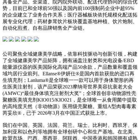
具备全产品、全渠道、院内院外联动、配送代理协同的综合优
势，目前已和全球前50强以及国内前100强制药企业中超95%
的企业建立了业务合作关系；医疗器械板块依托规模化配送拓
展专业化代理；药材参茸饮片板块覆盖基地种植、饮片炮制、
自动化煎煮、自有品牌销售全产业链。
公司聚焦全域健康美学战略，依靠科技驱动与创新引领，构建
了全域健康美学产品矩阵，拥有涵盖注射类和光电设备/EBD
能量源仪器的医美国际化高端产品50余款，产品数量和覆盖领
域均居行业前列。Ellanse®伊妍仕®是国内首款获批的进口再
生填充剂；Lanluma®是全球唯一一款可以用于身体塑形的再
生医美注射剂，该产品荣获2023摩纳哥世界美容抗衰老大会
(AMWC)“最佳身体填充注射剂大奖”；全球首创非动物源性壳
聚糖医美填充剂KIO015/KIO021，是全球唯一从食用菌中提取
的高纯度天然（非动物源）医用级壳聚糖。重组A型肉毒毒素
芮妥欣®，已于 2026年3月在中国正式获批上市。
我们在中国、英国、法国、荷兰、瑞士、比利时、西班牙、保
加利亚和以色列等地拥有全球创研中心和生产基地。在北美、
欧盟市场、巴西、墨西哥、阿联酋、中国香港和韩国拥有成熟