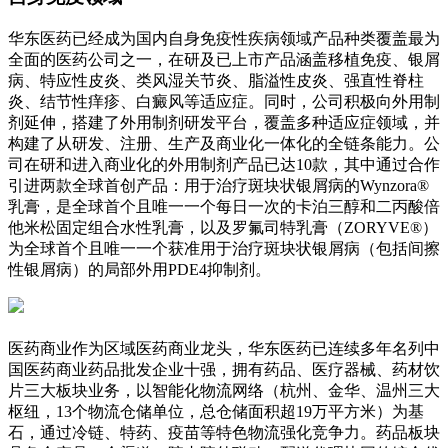
华东医药已经成为国内自身免疫性疾病领域产品种类覆盖最为
全面的医药公司之一，在研及已上市产品涵盖移植免疫、银屑
病、特应性皮炎、类风湿关节炎、脂溢性皮炎、强直性脊柱
炎、结节性痒疹、白癜风等适应症。同时，公司积极向外用制
剂延伸，搭建了外用制剂研发平台，覆盖多种适应症领域，并
构建了从研发、注册、生产及商业化一体化的全链条能力。公
司在研和进入商业化的外用制剂产品已达10款，其中通过合作
引进两款全球首创产品：用于治疗斑块状银屑病的Wynzora®
乳膏，是全球首个且唯一一个每日一次的卡泊三醇和二丙酸倍
他米松固定组合水性乳膏，以及罗氟司特乳膏（ZORYVE®）
为全球首个且唯一一个获准用于治疗斑块状银屑病（包括间擦
性银屑病）的局部外用PDE4抑制剂。
医药商业作为区域医药商业龙头，华东医药已连续多年名列中
国医药商业药品批发企业十强，拥有药品、医疗器械、药材饮
片三大板块业务，以智能化物流网络（杭州、金华、温州三大
枢纽，13个物流仓储单位，总仓储面积超19万平方米）为基
石，通过冷链、特药、疫苗等特色物流强化竞争力。药品板块