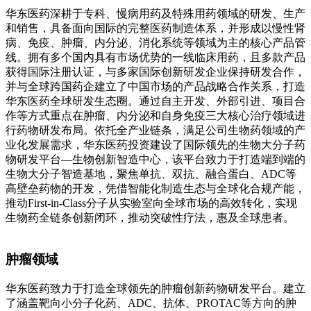
华东医药深耕于专科、慢病用药及特殊用药领域的研发、生产
和销售，具备面向国际的完整医药制造体系，并形成以慢性肾
病、免疫、肿瘤、内分泌、消化系统等领域为主的核心产品管
线。拥有多个国内具有市场优势的一线临床用药，且多款产品
获得国际注册认证，与多家国际创新研发企业保持研发合作，
并与全球跨国药企建立了中国市场的产品战略合作关系，打造
华东医药全球研发生态圈。通过自主开发、外部引进、项目合
作等方式重点在肿瘤、内分泌和自身免疫三大核心治疗领域进
行药物研发布局。依托全产业链条，满足公司生物药领域的产
业化发展需求，华东医药投资建设了国际领先的生物大分子药
物研发平台—生物创新智造中心，该平台致力于打造端到端的
生物大分子智造基地，聚焦单抗、双抗、融合蛋白、ADC等
高壁垒药物的开发，凭借智能化制造生态与全球化合规产能，
推动First-in-Class分子从实验室向全球市场的高效转化，实现
生物药全链条创新闭环，推动突破性疗法，惠及全球患者。
肿瘤领域
华东医药致力于打造全球领先的肿瘤创新药物研发平台。建立
了涵盖靶向小分子化药、ADC、抗体、PROTAC等方向的肿