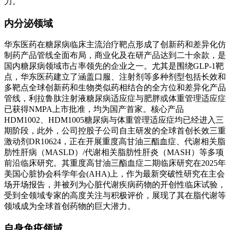
力。
内分泌领域
华东医药在糖尿病临床主流治疗靶点形成了创新药和差异化仿
制药产品管线全面布局，商业化及在研产品达到二十余款，是
国内糖尿病领域市占率领先的企业之一。尤其是围绕GLP-1靶
点，华东医药建立了涵盖口服、注射剂等多种剂型包括长效和
多靶点全球创新药和生物类似药相结合的全方位和差异化产品
管线，利拉鲁肽注射液糖尿病适应症与肥胖或体重管理适应症
已获得NMPA上市批准，均为国产首家。核心产品
HDM1002、HDM1005糖尿病与体重管理适应症均已经进入三
期阶段，此外，公司控股子公司自主研发的全球首创长效三重
激动剂DR10624，正在开展重度高甘油三酯血症、代谢相关脂
肪性肝病（MASLD）/代谢相关脂肪性肝炎（MASH）等多项
前沿临床研究。其重度高甘油三酯血症二期临床研究在2025年
美国心脏协会科学年会(AHA)上，作为最新突破性研究在主会
场开场报告，并被列为心脏代谢疾病药物的开创性临床试验，
受到全领域专家的高度关注与积极评价，展现了其在脂代谢等
领域成为全球首创药物的巨大潜力。
自身免疫领域